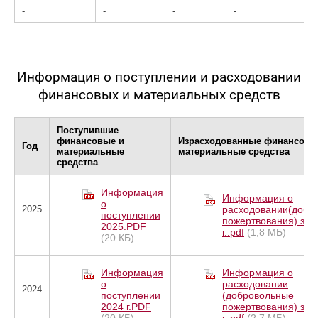
-
-
-
-
Информация о поступлении и расходовании
финансовых и материальных средств
Поступившие
финансовые и
Израсходованные финансовы
Год
материальные
материальные средства
средства
Информация
Информация о
о
расходовании(добр
2025
поступлении
пожертвования) за 
2025.PDF
г..pdf
(1,8 МБ)
(20 КБ)
Информация
Информация о
о
расходовании
2024
поступлении
(добровольные
2024 г.PDF
пожертвования) за 
(20 КБ)
г..pdf
(2,7 МБ)