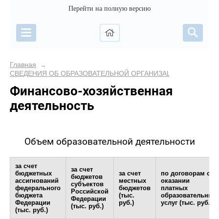
Перейти на полную версию
Главная
→
СВЕДЕНИЯ ОБ ОБРАЗОВАТЕЛЬНОЙ ОРГАНИЗАЦИИ
Финансово-хозяйственная
деятельность
Объем образовательной деятельности
за счет
за счет
бюджетных
за счет
по договорам об
бюджетов
ассигнований
местных
оказании
субъектов
федерального
бюджетов
платных
Российской
бюджета
(тыс.
образовательных
Федерации
Федерации
руб.)
услуг (тыс. руб.)
(тыс. руб.)
(тыс. руб.)