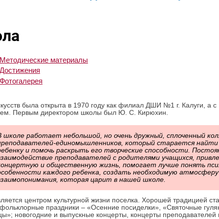
ла
Методические материалы
Достижения
Фотогалерея
кусств была открыта в 1970 году как филиал ДШИ №1 г. Калуги, а 
ем. Первым директором школы был Ю. С. Кирюхин.
В школе работает небольшой, но очень дружный, сплоченный ко
преподавателей-единомышленников, который старается найти 
ребенку и помочь раскрыть его творческие способности. Посто
взаимодействие преподавателей с родителями учащихся, привле
концертную и общественную жизнь, помогает лучше понять пси
особенности каждого ребенка, создать необходимую атмосфер
взаимопонимания, которая царит в нашей школе.
ляется центром культурной жизни поселка. Хорошей традицией ст
фольклорные праздники – «Осенние посиделки», «Святочные гуля
ы»; новогодние и выпускные концерты, концерты преподавателей