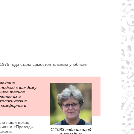
с 1975 года стала самостоятельным учебным
ллектив
подход к каждому
янное тесное
чение их в
хологические
у комфорта и
али наши яркие
ния» и «Проводы
С 1983 года школой
 школы.