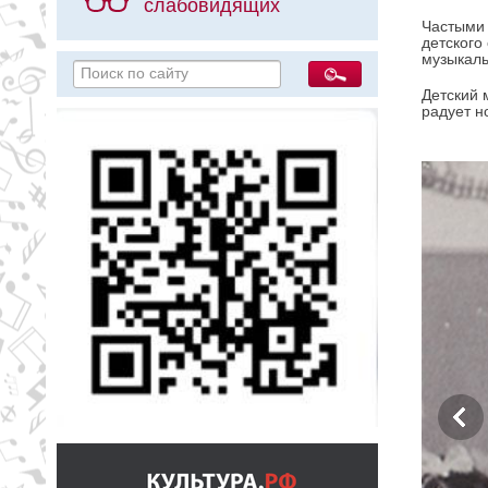
слабовидящих
Частыми 
детского
музыкаль
Детский 
радует н