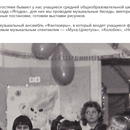
гостями бывают у нас учащиеся средней общеобразовательной шк
 сада «Ягодка», для них мы проводим музыкальные беседы, виктори
ные постановки, готовим выставки рисунков.
музыкальный ансамбль «Фантазеры», в который входят учащиеся ф
овым музыкальным спектаклем — «Муха-Цокотуха», «Колобок», «Не