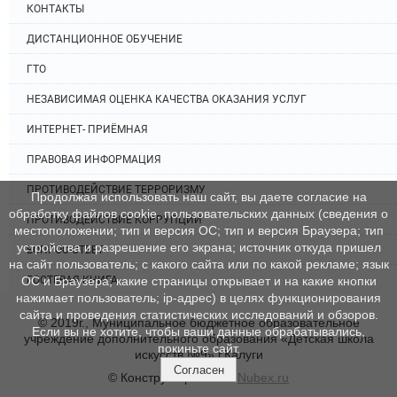
КОНТАКТЫ
ДИСТАНЦИОННОЕ ОБУЧЕНИЕ
ГТО
НЕЗАВИСИМАЯ ОЦЕНКА КАЧЕСТВА ОКАЗАНИЯ УСЛУГ
ИНТЕРНЕТ- ПРИЁМНАЯ
ПРАВОВАЯ ИНФОРМАЦИЯ
ПРОТИВОДЕЙСТВИЕ ТЕРРОРИЗМУ
Продолжая использовать наш сайт, вы даете согласие на
обработку файлов cookie, пользовательских данных (сведения о
ПРОТИВОДЕЙСТВИЕ КОРРУПЦИИ
местоположении; тип и версия ОС; тип и версия Браузера; тип
устройства и разрешение его экрана; источник откуда пришел
ВОПРОС-ОТВЕТ
на сайт пользователь; с какого сайта или по какой рекламе; язык
ГОСТЕВАЯ КНИГА
ОС и Браузера; какие страницы открывает и на какие кнопки
нажимает пользователь; ip-адрес) в целях функционирования
сайта и проведения статистических исследований и обзоров.
© 2019г., Муниципальное бюджетное образовательное
Если вы не хотите, чтобы ваши данные обрабатывались,
учреждение дополнительного образования «Детская школа
покиньте сайт.
искусств №9» г.Калуги
Согласен
© Конструктор сайтов
Nubex.ru