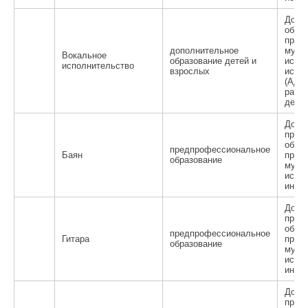
Допо
обще
прогр
дополнительное
музы
Вокальное
образование детей и
искус
исполнительство
взрослых
испо
(Ада
рабо
детей
Допо
пред
обще
предпрофессиональное
Баян
прогр
образование
музы
иску
инст
Допо
пред
обще
предпрофессиональное
Гитара
прогр
образование
музы
иску
инст
Допо
пред