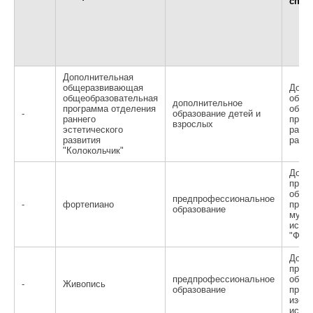
спец
Дополнительная
общеразвивающая
Допо
общеобразовательная
обще
дополнительное
программа отделения
обще
-
образование детей и
раннего
прог
взрослых
эстетического
ранне
развития
разви
"Колокольчик"
Допо
пред
обще
предпрофессиональное
-
фортепиано
прогр
образование
музы
искус
"Фор
Допо
пред
предпрофессиональное
обще
-
Живопись
образование
прогр
изобр
искус