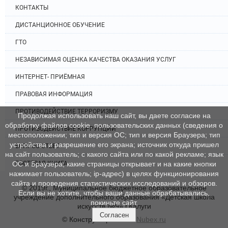
КОНТАКТЫ
ДИСТАНЦИОННОЕ ОБУЧЕНИЕ
ГТО
НЕЗАВИСИМАЯ ОЦЕНКА КАЧЕСТВА ОКАЗАНИЯ УСЛУГ
ИНТЕРНЕТ- ПРИЁМНАЯ
ПРАВОВАЯ ИНФОРМАЦИЯ
ПРОТИВОДЕЙСТВИЕ ТЕРРОРИЗМУ
Продолжая использовать наш сайт, вы даете согласие на
обработку файлов cookie, пользовательских данных (сведения о
ПРОТИВОДЕЙСТВИЕ КОРРУПЦИИ
местоположении; тип и версия ОС; тип и версия Браузера; тип
устройства и разрешение его экрана; источник откуда пришел
ВОПРОС-ОТВЕТ
на сайт пользователь; с какого сайта или по какой рекламе; язык
ГОСТЕВАЯ КНИГА
ОС и Браузера; какие страницы открывает и на какие кнопки
нажимает пользователь; ip-адрес) в целях функционирования
сайта и проведения статистических исследований и обзоров.
© 2019г., Муниципальное бюджетное образовательное
Если вы не хотите, чтобы ваши данные обрабатывались,
учреждение дополнительного образования «Детская школа
покиньте сайт.
искусств №9» г.Калуги
Согласен
© Конструктор сайтов
Nubex.ru