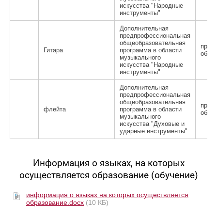
искусства "Народные
инструменты"
Дополнительная
предпрофессиональная
общеобразовательная
пред
Гитара
программа в области
обра
музыкального
искусства "Народные
инструменты"
Дополнительная
предпрофессиональная
общеобразовательная
пред
флейта
программа в области
обра
музыкального
искусства "Духовые и
ударные инструменты"
Информация о языках, на которых
осуществляется образование (обучение)
информация о языках на которых осуществляется
образование.docx
(10 КБ)