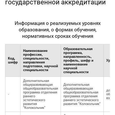
государственной аккредитации
Информация о реализуемых уровнях
образования, о формах обучения,
нормативных сроках обучения
Образовательная
Наименование
программа,
профессии,
направленность,
Код,
специальности,
профиль, шифр и
Уров
шифр
направления
наименование
подготовки, научной
научной
специальности
специальности
Дополнительная
общеразвивающая
Дополнительная
общеобразовательная
общеразвивающая
допо
программа отделения
общеобразовательная
-
образ
раннего
программа отделения
взро
эстетического
раннего эстетического
развития
развития "Колокольчик"
"Колокольчик"