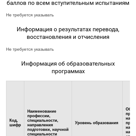
баллов по всем вступительным испытаниям
Не требуется указывать
Информация о результатах перевода,
восстановления и отчисления
Не требуется указывать
Информация об образовательных
программах
Обра
Наименование
прог
профессии,
напр
Код,
специальности,
Уровень образования
проф
шифр
направления
наим
подготовки, научной
науч
специальности