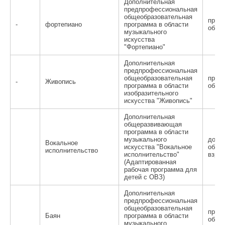
Дополнительная
предпрофессиональная
общеобразовательная
пред
-
фортепиано
программа в области
обра
музыкального
искусства
"Фортепиано"
Дополнительная
предпрофессиональная
общеобразовательная
пред
-
Живопись
программа в области
обра
изобразительного
искусства "Живопись"
Дополнительная
общеразвивающая
программа в области
музыкального
допо
Вокальное
искусства "Вокальное
образ
исполнительство
исполнительство"
взро
(Адаптированная
рабочая программа для
детей с ОВЗ)
Дополнительная
предпрофессиональная
общеобразовательная
пред
Баян
программа в области
обра
музыкального