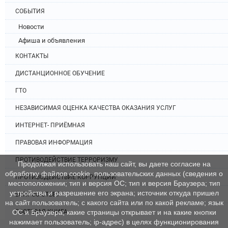
СОБЫТИЯ
Новости
Афиша и объявления
КОНТАКТЫ
ДИСТАНЦИОННОЕ ОБУЧЕНИЕ
ГТО
НЕЗАВИСИМАЯ ОЦЕНКА КАЧЕСТВА ОКАЗАНИЯ УСЛУГ
ИНТЕРНЕТ- ПРИЁМНАЯ
ПРАВОВАЯ ИНФОРМАЦИЯ
ПРОТИВОДЕЙСТВИЕ ТЕРРОРИЗМУ
Продолжая использовать наш сайт, вы даете согласие на
обработку файлов cookie, пользовательских данных (сведения о
ПРОТИВОДЕЙСТВИЕ КОРРУПЦИИ
местоположении; тип и версия ОС; тип и версия Браузера; тип
устройства и разрешение его экрана; источник откуда пришел
ВОПРОС-ОТВЕТ
на сайт пользователь; с какого сайта или по какой рекламе; язык
ГОСТЕВАЯ КНИГА
ОС и Браузера; какие страницы открывает и на какие кнопки
нажимает пользователь; ip-адрес) в целях функционирования