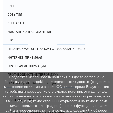
БЛОГ
СОБЫТИЯ
КОНТАКТЫ
ДИСТАНЦИОННОЕ ОБУЧЕНИЕ
ГТО
НЕЗАВИСИМАЯ ОЦЕНКА КАЧЕСТВА ОКАЗАНИЯ УСЛУГ
ИНТЕРНЕТ- ПРИЁМНАЯ
ПРАВОВАЯ ИНФОРМАЦИЯ
ПРОТИВОДЕЙСТВИЕ ТЕРРОРИЗМУ
Продолжая использовать наш сайт, вы даете согласие на
обработку файлов cookie, пользовательских данных (сведения о
ПРОТИВОДЕЙСТВИЕ КОРРУПЦИИ
местоположении; тип и версия ОС; тип и версия Браузера; тип
устройства и разрешение его экрана; источник откуда пришел
ВОПРОС-ОТВЕТ
на сайт пользователь; с какого сайта или по какой рекламе; язык
ГОСТЕВАЯ КНИГА
ОС и Браузера; какие страницы открывает и на какие кнопки
нажимает пользователь; ip-адрес) в целях функционирования
сайта и проведения статистических исследований и обзоров.
© 2019г., Муниципальное бюджетное образовательное