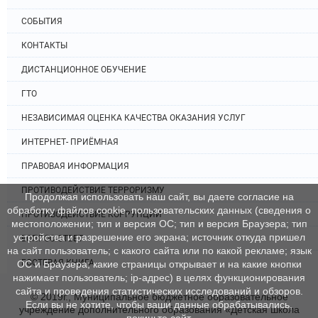
СОБЫТИЯ
КОНТАКТЫ
ДИСТАНЦИОННОЕ ОБУЧЕНИЕ
ГТО
НЕЗАВИСИМАЯ ОЦЕНКА КАЧЕСТВА ОКАЗАНИЯ УСЛУГ
ИНТЕРНЕТ- ПРИЁМНАЯ
ПРАВОВАЯ ИНФОРМАЦИЯ
ПРОТИВОДЕЙСТВИЕ ТЕРРОРИЗМУ
Продолжая использовать наш сайт, вы даете согласие на
обработку файлов cookie, пользовательских данных (сведения о
ПРОТИВОДЕЙСТВИЕ КОРРУПЦИИ
местоположении; тип и версия ОС; тип и версия Браузера; тип
устройства и разрешение его экрана; источник откуда пришел
ВОПРОС-ОТВЕТ
на сайт пользователь; с какого сайта или по какой рекламе; язык
ГОСТЕВАЯ КНИГА
ОС и Браузера; какие страницы открывает и на какие кнопки
нажимает пользователь; ip-адрес) в целях функционирования
сайта и проведения статистических исследований и обзоров.
© 2019г., Муниципальное бюджетное образовательное
Если вы не хотите, чтобы ваши данные обрабатывались,
учреждение дополнительного образования «Детская школа