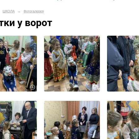
ШКОЛА
→
Фотогалерея
тки у ворот